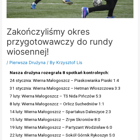
Zakończyliśmy okres
przygotowawczy do rundy
wiosennej!
/
Pierwsza Drużyna
/ By
Krzysztof Lis
Nasza drużyna rozegrała 8 spotkań kontrolnych:
24 stycznia: Wierna Małogoszcz – Piaskowianka Piaski 1:4
31 stycznia: Wierna Małogoszcz – Hetman Włoszczowa 3:3
7 luty: Wierna Małogoszcz – TS Nida Pińczów 5:3
8 luty: Wierna Małogoszcz – Orlicz Suchedniów 1:1
14 luty: Wierna Małogoszcz – Spartakus Daleszyce 2:3
15 luty: Wierna Małogoszcz – Zryw Skroniów 8:0
19 luty: Wierna Małogoszcz – Partyzant Wodzisław 6:0
22 luty: Wierna Małogoszcz – Sokół Górnik Rykoszyn 5:0