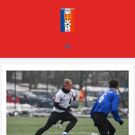
Skip
Main
to
content
Menu
Post
navigation