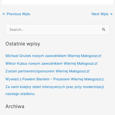
←
Previous Wpis
Next Wpis
→
S
e
Ostatnie wpisy
a
r
Michael Gnutek nowym zawodnikiem Wiernej Małogoszcz!
c
Wiktor Kubus nowym zawodnikiem Wiernej Małogoszcz!
h
Zostań partnerem/sponsorem Wiernej Małogoszcz!
f
Wywiad z Pawłem Bieniem – Prezesem Wiernej Małogoszcz.
o
r
Za nami kolejny dzień intensywnych prac przy modernizacji
:
naszego stadionu.
Archiwa