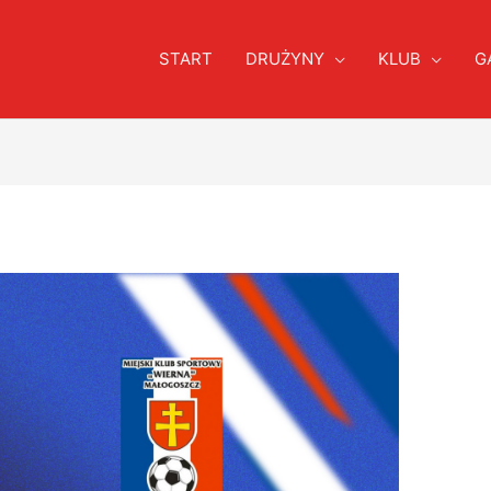
START
DRUŻYNY
KLUB
G