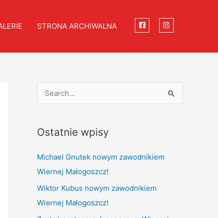
ALERIE
STRONA ARCHIWALNA
S
e
a
Ostatnie wpisy
r
c
Michael Gnutek nowym zawodnikiem
h
Wiernej Małogoszcz!
f
Wiktor Kubus nowym zawodnikiem
o
Wiernej Małogoszcz!
r