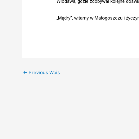
Włodawa, gdzie zdobywał kolejne doświ
„Mądry”, witamy w Małogoszczu i życz
←
Previous Wpis