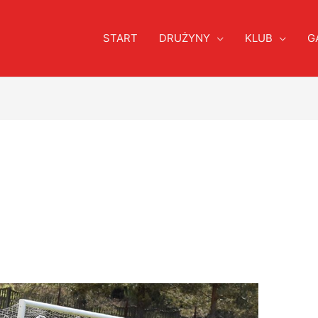
START
DRUŻYNY
KLUB
G