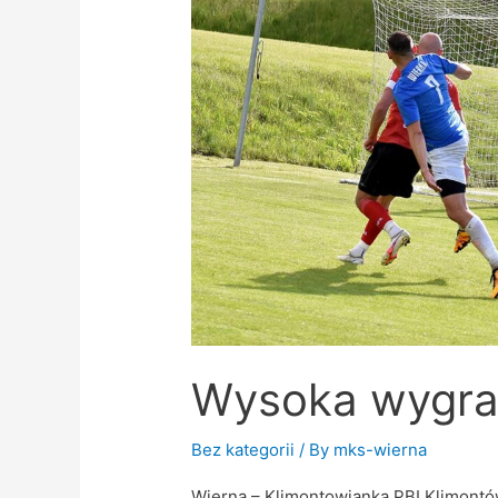
Wiernej
Wysoka wygra
Bez kategorii
/ By
mks-wierna
Wierna – Klimontowianka PBI Klimontów 