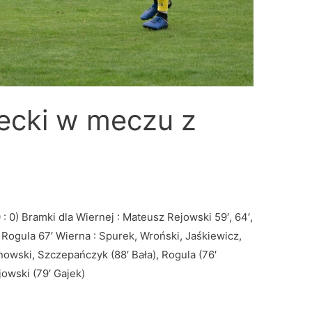
lecki w meczu z
: 0) Bramki dla Wiernej : Mateusz Rejowski 59′, 64′,
ł Rogula 67′ Wierna : Spurek, Wroński, Jaśkiewicz,
inowski, Szczepańczyk (88′ Bała), Rogula (76′
jowski (79′ Gajek)