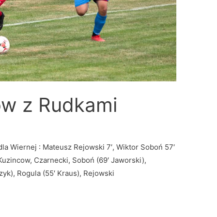
ów z Rudkami
 dla Wiernej : Mateusz Rejowski 7′, Wiktor Soboń 57′
Kuzincow, Czarnecki, Soboń (69′ Jaworski),
zyk), Rogula (55′ Kraus), Rejowski