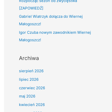
Rozpocząć sezon od zwycięstwa
:
[ZAPOWIEDŹ]
Gabriel Wiatrzyk dołącza do Wiernej
Małogoszcz!
Igor Czuba nowym zawodnikiem Wiernej
Małogoszcz!
Archiwa
sierpień 2026
lipiec 2026
czerwiec 2026
maj 2026
kwiecień 2026