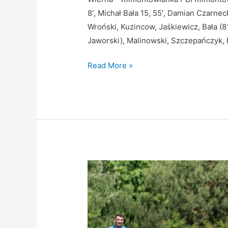
8′, Michał Bała 15, 55′, Damian Czarnec
Wroński, Kuzincow, Jaśkiewicz, Bała (81
Jaworski), Malinowski, Szczepańczyk, 
Read More »
Porażka
po
skandalicznych
decyzjach
sędziego