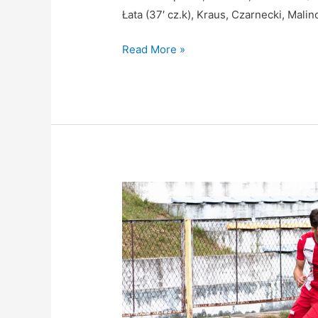
Łata (37′ cz.k), Kraus, Czarnecki, Mali
Read More »
Podział
punktów
z
Rudkami