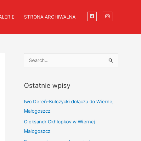
ALERIE
STRONA ARCHIWALNA
S
e
a
Ostatnie wpisy
r
c
Iwo Dereń-Kulczycki dołącza do Wiernej
h
Małogoszcz!
f
Oleksandr Okhlopkov w Wiernej
o
Małogoszcz!
r