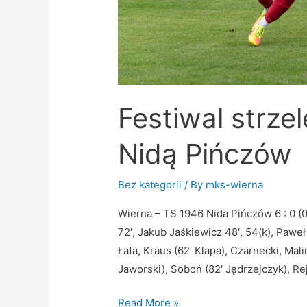
Festiwal strze
Nidą Pińczów
Bez kategorii
/ By
mks-wierna
Wierna – TS 1946 Nida Pińczów 6 : 0 (0 
72′, Jakub Jaśkiewicz 48′, 54(k), Pawe
Łata, Kraus (62′ Klapa), Czarnecki, Mal
Jaworski), Soboń (82′ Jędrzejczyk), Re
Read More »