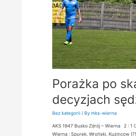
Porażka po sk
decyzjach sęd
Bez kategorii
/ By
mks-wierna
AKS 1947 Busko Zdrój – Wierna 2 : 1 (2
Wierna : Spurek, Wroński, Kuzincow (75