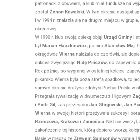
patronacki z obuwiem, a klub miał fundusze na wyj
został
Zenon Kowalski
. W tym okresie nastąpił 
i w 1994 r. znalazła się na drugim miejscu w grup
okręgowej.
W 1990 r. klub swoją opieką objął
Urząd Gminy
i s
był
Marian Haczkiewicz
, po nim
Stanisław Maj
. 
okręgówce
Wierna
należała do czołówki, ale dopie
sukces zwyciężając
Nidę Pińczów
, co zapewniło 
Rok później, po wygranej w ostatniej kolejce, zap
piłkarsko Wierna była poza strefą spadkową, to je
samym okresie drużyna zdobyła Puchar Polski w ok
Przegrała rywalizację w dwumeczu z I ligowym
Zag
i Piotr Gil
, zaś prezesami
Jan Głogowski, Jan Pi
Wierna
w swojej historii przeżywała sukcesy i poraż
Rzeszowa, Krakowa i Zamościa
. Nikt nie wierzył
zakończenie tej historii, którą dopiero tworzą kolej
klasie,w meczu ze
Zrywem Samsonów
wygrała 19