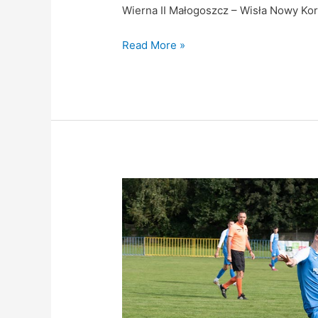
Wierna II Małogoszcz – Wisła Nowy Korc
Read More »
Wierna
II
pokonana
w
derbach
Małogoszcza