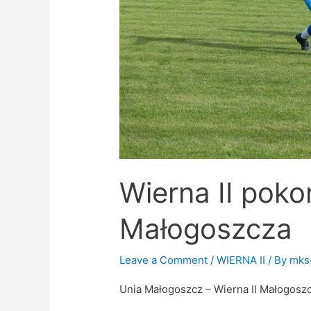
Wierna II pok
Małogoszcza
Leave a Comment
/
WIERNA II
/ By
mks
Unia Małogoszcz – Wierna II Małogoszcz