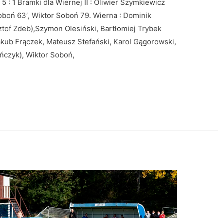
 : 1 Bramki dla Wiernej II : Oliwier Szymkiewicz
Soboń 63′, Wiktor Soboń 79. Wierna : Dominik
ztof Zdeb),Szymon Olesiński, Bartłomiej Trybek
Jakub Frączek, Mateusz Stefański, Karol Gągorowski,
ńczyk), Wiktor Soboń,