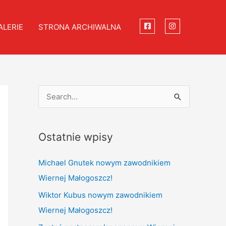
ALERIE
STRONA ARCHIWALNA
S
e
a
Ostatnie wpisy
r
c
Michael Gnutek nowym zawodnikiem
h
Wiernej Małogoszcz!
f
Wiktor Kubus nowym zawodnikiem
o
Wiernej Małogoszcz!
r