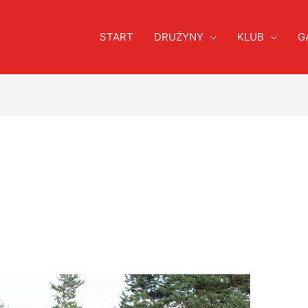
START
DRUŻYNY
KLUB
G