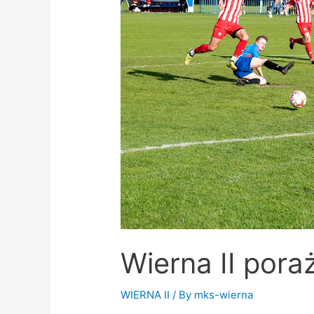
rundę
Wierna II por
WIERNA II
/ By
mks-wierna