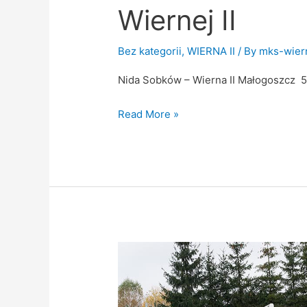
Wiernej II
Bez kategorii
,
WIERNA II
/ By
mks-wier
Nida Sobków – Wierna II Małogoszcz 5 
Read More »
Wysoka
wygrana
Wiernej
II