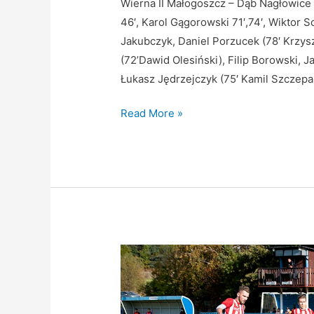
Wierna II Małogoszcz – Dąb Nagłowice 5
46′, Karol Gągorowski 71′,74′, Wiktor 
Jakubczyk, Daniel Porzucek (78′ Krzys
(72’Dawid Olesiński), Filip Borowski, 
Łukasz Jędrzejczyk (75′ Kamil Szczepa
Read More »
Wierna
II
porażką
kończy