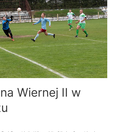
a Wiernej II w
zu