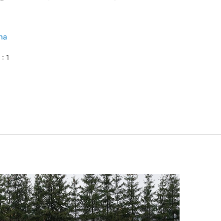
na
: 1