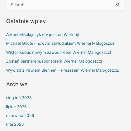
S
e
Ostatnie wpisy
a
r
Antoni Mikołajczyk dołącza do Wiernej!
c
Michael Gnutek nowym zawodnikiem Wiernej Małogoszcz!
h
Wiktor Kubus nowym zawodnikiem Wiernej Małogoszcz!
f
Zostań partnerem/sponsorem Wiernej Małogoszcz!
o
r
Wywiad z Pawłem Bieniem – Prezesem Wiernej Małogoszcz.
:
Archiwa
sierpień 2026
lipiec 2026
czerwiec 2026
maj 2026