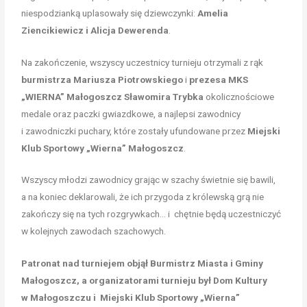
niespodzianką uplasowały się dziewczynki:
Amelia
Ziencikiewicz i Alicja Dewerenda
.
Na zakończenie, wszyscy uczestnicy turnieju otrzymali z rąk
burmistrza Mariusza Piotrowskiego
i
prezesa MKS
„WIERNA” Małogoszcz Sławomira Trybka
okolicznościowe
medale oraz paczki gwiazdkowe, a najlepsi zawodnicy
i zawodniczki puchary, które zostały ufundowane przez
Miejski
Klub Sportowy „Wierna” Małogoszcz
.
Wszyscy młodzi zawodnicy grając w szachy świetnie się bawili,
a na koniec deklarowali, że ich przygoda z królewską grą nie
zakończy się na tych rozgrywkach… i chętnie będą uczestniczyć
w kolejnych zawodach szachowych.
Patronat nad turniejem objął Burmistrz Miasta i Gminy
Małogoszcz, a organizatorami turnieju był Dom Kultury
w Małogoszczu i Miejski Klub Sportowy „Wierna”