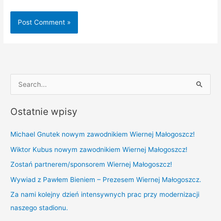
S
e
Ostatnie wpisy
a
r
Michael Gnutek nowym zawodnikiem Wiernej Małogoszcz!
c
Wiktor Kubus nowym zawodnikiem Wiernej Małogoszcz!
h
Zostań partnerem/sponsorem Wiernej Małogoszcz!
f
Wywiad z Pawłem Bieniem – Prezesem Wiernej Małogoszcz.
o
r
Za nami kolejny dzień intensywnych prac przy modernizacji
:
naszego stadionu.