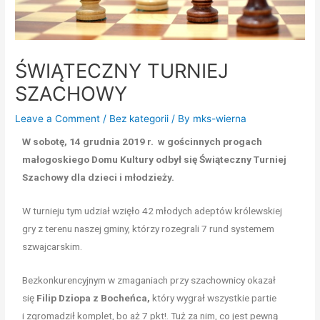
ŚWIĄTECZNY TURNIEJ
SZACHOWY
Leave a Comment
/
Bez kategorii
/ By
mks-wierna
W sobotę, 14 grudnia 2019 r. w gościnnych progach
małogoskiego Domu Kultury odbył się Świąteczny Turniej
Szachowy dla dzieci i młodzieży.
W turnieju tym udział wzięło 42 młodych adeptów królewskiej
gry z
terenu naszej gminy, którzy rozegrali 7 rund systemem
szwajcarskim.
Bezkonkurencyjnym w zmaganiach przy szachownicy okazał
się
Filip Dziopa z Bocheńca,
który wygrał wszystkie partie
i zgromadził komplet, bo aż 7 pkt!. Tuż za nim, co jest pewną