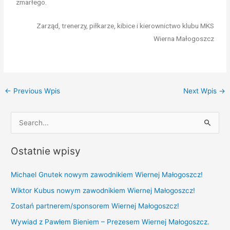
zmarłego.
Zarząd, trenerzy, piłkarze, kibice i kierownictwo klubu MKS
Wierna Małogoszcz
←
Previous Wpis
Next Wpis
→
S
e
Ostatnie wpisy
a
r
Michael Gnutek nowym zawodnikiem Wiernej Małogoszcz!
c
Wiktor Kubus nowym zawodnikiem Wiernej Małogoszcz!
h
Zostań partnerem/sponsorem Wiernej Małogoszcz!
f
Wywiad z Pawłem Bieniem – Prezesem Wiernej Małogoszcz.
o