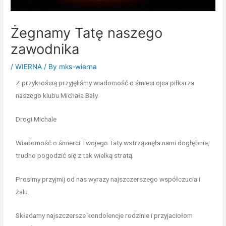
Żegnamy Tatę naszego
zawodnika
/
WIERNA
/ By
mks-wierna
Z przykrością przyjęliśmy wiadomość o śmieci ojca piłkarza
naszego klubu Michała Bały.
Drogi Michale
Wiadomość o śmierci Twojego Taty wstrząsnęła nami dogłębnie,
trudno pogodzić się z tak wielką stratą.
Prosimy przyjmij od nas wyrazy najszczerszego współczucia i
żalu.
Składamy najszczersze kondolencje rodzinie i przyjaciołom