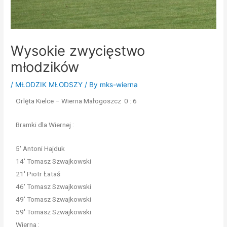
Wysokie zwycięstwo
młodzików
/
MŁODZIK MŁODSZY
/ By
mks-wierna
Orlęta Kielce – Wierna Małogoszcz 0 : 6
Bramki dla Wiernej :
5′ Antoni Hajduk
14′ Tomasz Szwajkowski
21′ Piotr Łataś
46′ Tomasz Szwajkowski
49′ Tomasz Szwajkowski
59′ Tomasz Szwajkowski
Wierna :