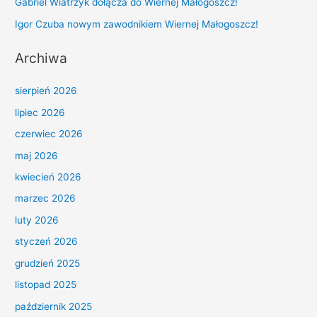
Gabriel Wiatrzyk dołącza do Wiernej Małogoszcz!
o
r
Igor Czuba nowym zawodnikiem Wiernej Małogoszcz!
:
Archiwa
sierpień 2026
lipiec 2026
czerwiec 2026
maj 2026
kwiecień 2026
marzec 2026
luty 2026
styczeń 2026
grudzień 2025
listopad 2025
październik 2025