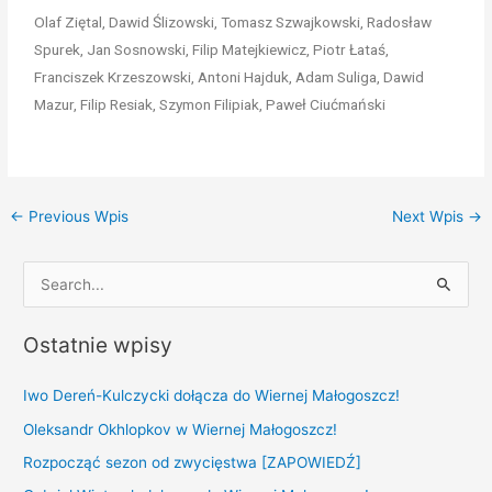
Olaf Ziętal, Dawid Ślizowski, Tomasz Szwajkowski, Radosław
Spurek, Jan Sosnowski, Filip Matejkiewicz, Piotr Łataś,
Franciszek Krzeszowski, Antoni Hajduk, Adam Suliga, Dawid
Mazur, Filip Resiak, Szymon Filipiak, Paweł Ciućmański
←
Previous Wpis
Next Wpis
→
S
e
Ostatnie wpisy
a
r
Iwo Dereń-Kulczycki dołącza do Wiernej Małogoszcz!
c
Oleksandr Okhlopkov w Wiernej Małogoszcz!
h
Rozpocząć sezon od zwycięstwa [ZAPOWIEDŹ]
f