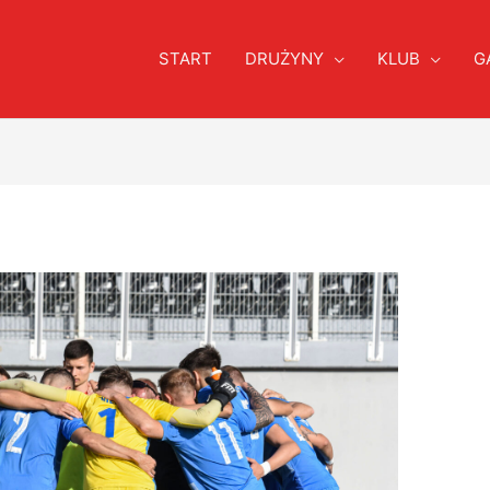
START
DRUŻYNY
KLUB
G