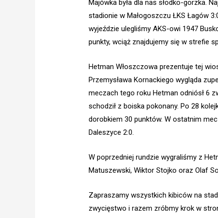
Majówka była dla nas słodko-gorzka. Na
stadionie w Małogoszczu ŁKS Łagów 3:0.
wyjeździe ulegliśmy AKS-owi 1947 Busko
punkty, wciąż znajdujemy się w strefie s
Hetman Włoszczowa prezentuje tej wio
Przemysława Kornackiego wygląda zupełni
meczach tego roku Hetman odniósł 6 zwy
schodził z boiska pokonany. Po 28 kole
dorobkiem 30 punktów. W ostatnim meczu
Daleszyce 2:0.
W poprzedniej rundzie wygraliśmy z Het
Matuszewski, Wiktor Stojko oraz Olaf So
Zapraszamy wszystkich kibiców na stad
zwycięstwo i razem zróbmy krok w stron