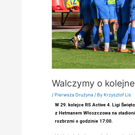
Walczymy o kolejn
/
Pierwsza Drużyna
/ By
Krzysztof Lis
W 29. kolejce RS Active 4. Ligi Świę
z Hetmanem Włoszczowa na stadionie
rozbrzmi o godzinie 17:00.