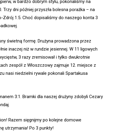
jpierw, w bardzo dobrym stylu, pokonaliśmy na
 Trzy dni później przyszła bolesna porażka – na
-Zdrój 1:5. Choć dopisaliśmy do naszego konta 3
padkowej.
sny świetną formę. Drużyna prowadzona przez
e inaczej niż w rundzie jesiennej. W 11 ligowych
cięstw, 3 razy zremisował i tylko dwukrotnie
jkach zespół z Włoszczowy zajmuje 12. miejsce z
 nasi niedzielni rywale pokonali Spartakusa
manem 3:1. Bramki dla naszej drużyny zdobyli Cezary
ndaj.
ion! Razem sięgnijmy po kolejne domowe
ę utrzymania! Po 3 punkty!