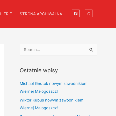
ALERIE
STRONA ARCHIWALNA
S
e
a
Ostatnie wpisy
r
c
Michael Gnutek nowym zawodnikiem
h
Wiernej Małogoszcz!
f
Wiktor Kubus nowym zawodnikiem
o
Wiernej Małogoszcz!
r