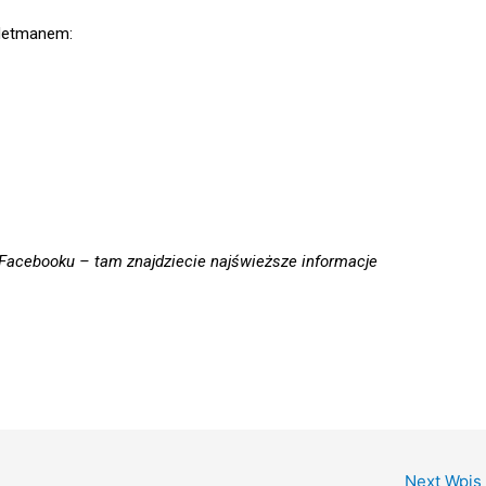
 Hetmanem:
i Facebooku – tam znajdziecie najświeższe informacje
Next Wpis