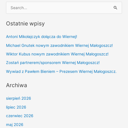
S
e
Ostatnie wpisy
a
r
Antoni Mikołajczyk dołącza do Wiernej!
c
Michael Gnutek nowym zawodnikiem Wiernej Małogoszcz!
h
Wiktor Kubus nowym zawodnikiem Wiernej Małogoszcz!
f
Zostań partnerem/sponsorem Wiernej Małogoszcz!
o
r
Wywiad z Pawłem Bieniem – Prezesem Wiernej Małogoszcz.
:
Archiwa
sierpień 2026
lipiec 2026
czerwiec 2026
maj 2026