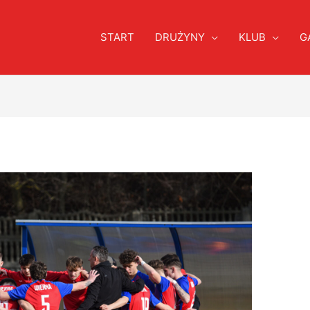
START
DRUŻYNY
KLUB
G