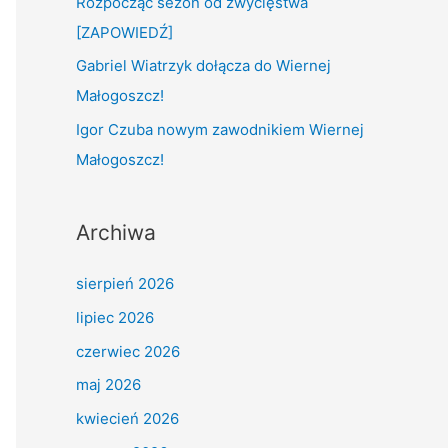
Rozpocząć sezon od zwycięstwa
:
[ZAPOWIEDŹ]
Gabriel Wiatrzyk dołącza do Wiernej
Małogoszcz!
Igor Czuba nowym zawodnikiem Wiernej
Małogoszcz!
Archiwa
sierpień 2026
lipiec 2026
czerwiec 2026
maj 2026
kwiecień 2026