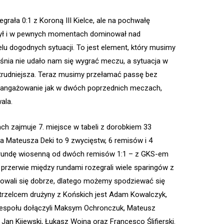
rała 0:1 z Koroną III Kielce, ale na pochwałę
czył i w pewnych momentach dominował nad
elu dogodnych sytuacji. To jest element, który musimy
śnia nie udało nam się wygrać meczu, a sytuacja w
z trudniejsza. Teraz musimy przełamać passę bez
zaangażowanie jak w dwóch poprzednich meczach,
ala.
ch zajmuje 7. miejsce w tabeli z dorobkiem 33
a Mateusza Deki to 9 zwycięstw, 6 remisów i 4
 rundę wiosenną od dwóch remisów 1:1 – z GKS-em
rzerwie między rundami rozegrali wiele sparingów z
zentowali się dobrze, dlatego możemy spodziewać się
rzelcem drużyny z Końskich jest Adam Kowalczyk,
zespołu dołączyli Maksym Ochronczuk, Mateusz
Jan Kijewski, Łukasz Wojna oraz Francesco Ślifierski.