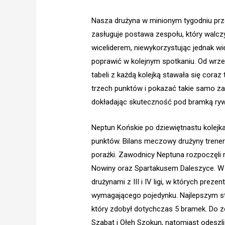
Nasza drużyna w minionym tygodniu przeg
zasługuje postawa zespołu, który wal
wiceliderem, niewykorzystując jednak wi
poprawić w kolejnym spotkaniu. Od wrze
tabeli z każdą kolejką stawała się cora
trzech punktów i pokazać takie samo 
dokładając skuteczność pod bramką ryw
Neptun Końskie po dziewiętnastu kolejka
punktów. Bilans meczowy drużyny trener
porażki. Zawodnicy Neptuna rozpoczęli
Nowiny oraz Spartakusem Daleszyce. W p
drużynami z III i IV ligi, w których pre
wymagającego pojedynku. Najlepszym st
który zdobył dotychczas 5 bramek. Do 
Szabat i Ołeh Szokun, natomiast odeszli 