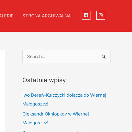
ALERIE
STRONA ARCHIWALNA
S
e
a
Ostatnie wpisy
r
c
Iwo Dereń-Kulczycki dołącza do Wiernej
h
Małogoszcz!
f
Oleksandr Okhlopkov w Wiernej
o
Małogoszcz!
r