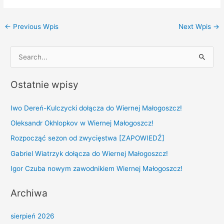
←
Previous Wpis
Next Wpis
→
S
e
Ostatnie wpisy
a
r
Iwo Dereń-Kulczycki dołącza do Wiernej Małogoszcz!
c
Oleksandr Okhlopkov w Wiernej Małogoszcz!
h
Rozpocząć sezon od zwycięstwa [ZAPOWIEDŹ]
f
Gabriel Wiatrzyk dołącza do Wiernej Małogoszcz!
o
r
Igor Czuba nowym zawodnikiem Wiernej Małogoszcz!
:
Archiwa
sierpień 2026