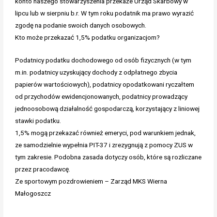
konto naszego stowarzyszenia przekaże Urząd Skarbowy w
lipcu lub w sierpniu b.r. W tym roku podatnik ma prawo wyrazić
zgodę na podanie swoich danych osobowych.
Kto może przekazać 1,5% podatku organizacjom?
Podatnicy podatku dochodowego od osób fizycznych (w tym
m.in. podatnicy uzyskujący dochody z odpłatnego zbycia
papierów wartościowych), podatnicy opodatkowani ryczałtem
od przychodów ewidencjonowanych, podatnicy prowadzący
jednoosobową działalność gospodarczą, korzystający z liniowej
stawki podatku.
1,5% mogą przekazać również emeryci, pod warunkiem jednak,
ze samodzielnie wypełnia PIT-37 i zrezygnują z pomocy ZUS w
tym zakresie. Podobna zasada dotyczy osób, które są rozliczane
przez pracodawcę.
Ze sportowym pozdrowieniem – Zarząd MKS Wierna
Małogoszcz