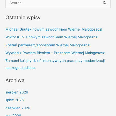
S
e
Ostatnie wpisy
a
r
Michael Gnutek nowym zawodnikiem Wiernej Małogoszcz!
c
Wiktor Kubus nowym zawodnikiem Wiernej Małogoszcz!
h
Zostań partnerem/sponsorem Wiernej Małogoszcz!
f
Wywiad z Pawłem Bieniem – Prezesem Wiernej Małogoszcz.
o
r
Za nami kolejny dzień intensywnych prac przy modernizacji
:
naszego stadionu.
Archiwa
sierpień 2026
lipiec 2026
czerwiec 2026
maj 2026