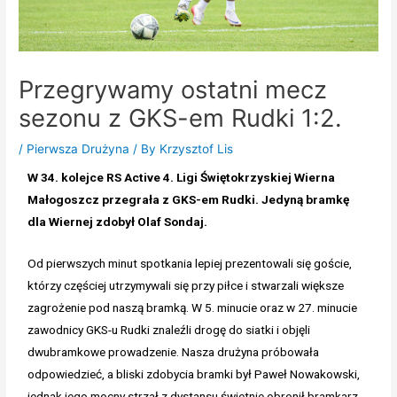
Przegrywamy ostatni mecz
sezonu z GKS-em Rudki 1:2.
/
Pierwsza Drużyna
/ By
Krzysztof Lis
W 34. kolejce RS Active 4. Ligi Świętokrzyskiej Wierna
Małogoszcz przegrała z GKS-em Rudki. Jedyną bramkę
dla Wiernej zdobył Olaf Sondaj.
Od pierwszych minut spotkania lepiej prezentowali się goście,
którzy częściej utrzymywali się przy piłce i stwarzali większe
zagrożenie pod naszą bramką. W 5. minucie oraz w 27. minucie
zawodnicy GKS-u Rudki znaleźli drogę do siatki i objęli
dwubramkowe prowadzenie. Nasza drużyna próbowała
odpowiedzieć, a bliski zdobycia bramki był Paweł Nowakowski,
jednak jego mocny strzał z dystansu świetnie obronił bramkarz