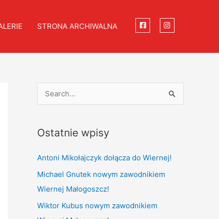
ALERIE
STRONA ARCHIWALNA
S
e
a
Ostatnie wpisy
r
c
Antoni Mikołajczyk dołącza do Wiernej!
h
Michael Gnutek nowym zawodnikiem
f
Wiernej Małogoszcz!
o
Wiktor Kubus nowym zawodnikiem
r