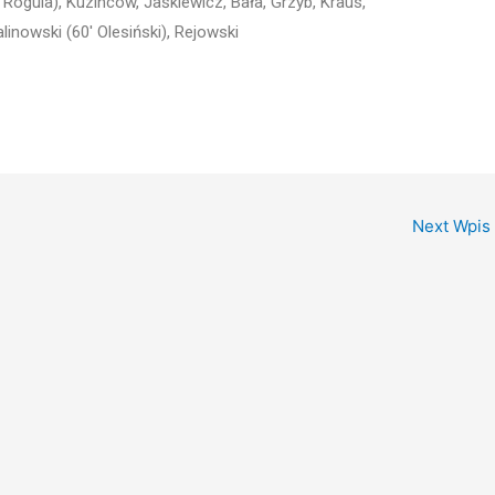
Rogula), Kuzincow, Jaśkiewicz, Bała, Grzyb, Kraus,
linowski (60′ Olesiński), Rejowski
Next Wpis