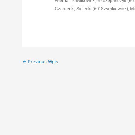
Wierna : Pawlikowski, Szczepańczyk (60′ 
Czarnecki, Sielecki (60′ Szymkiewicz), Ma
←
Previous Wpis