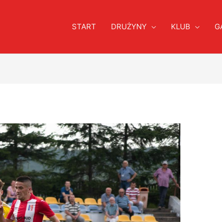
START
DRUŻYNY
KLUB
G