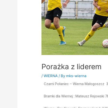
Porażka z liderem
/
WIERNA
/ By
mks-wierna
Czarni Połaniec – Wierna Małogoszcz 3 
Bramki dla Wiernej : Mateusz Rejowski 78