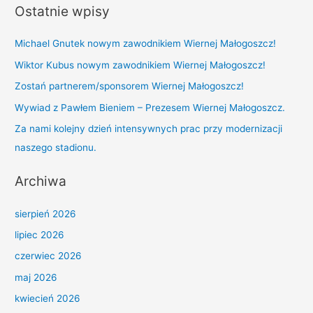
Ostatnie wpisy
a
r
Michael Gnutek nowym zawodnikiem Wiernej Małogoszcz!
c
Wiktor Kubus nowym zawodnikiem Wiernej Małogoszcz!
h
Zostań partnerem/sponsorem Wiernej Małogoszcz!
f
Wywiad z Pawłem Bieniem – Prezesem Wiernej Małogoszcz.
o
r
Za nami kolejny dzień intensywnych prac przy modernizacji
:
naszego stadionu.
Archiwa
sierpień 2026
lipiec 2026
czerwiec 2026
maj 2026
kwiecień 2026