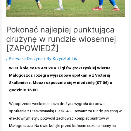
Pokonać najlepiej punktująca
drużynę w rundzie wiosennej
[ZAPOWIEDŹ]
/
Pierwsza Drużyna
/ By
Krzysztof Lis
W 33. kolejce RS Active 4. Ligi Świętokrzyskiej Wierna
Małogoszcz rozegra wyjazdowe spotkanie z Victorią
Skalbmierz. Mecz rozpocznie się w niedzielę (07.06) o
godzinie 16:00.
W poprzedni weekend nasza drużyna wygrała derbowe
spotkanie z Piaskowianką Piaski 4:1. Rewanż za rundę jesienną w
efektownym stylu pozwolił zachować komplet punktów w
Małogoszczu. Na dwie kolejki przed końcem sezonu mamy na