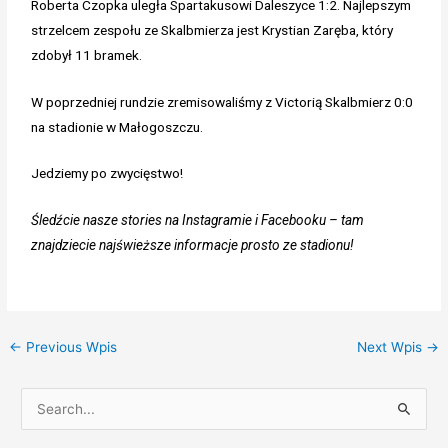
Roberta Czopka uległa Spartakusowi Daleszyce 1:2. Najlepszym
strzelcem zespołu ze Skalbmierza jest Krystian Zaręba, który
zdobył 11 bramek.
W poprzedniej rundzie zremisowaliśmy z Victorią Skalbmierz 0:0
na stadionie w Małogoszczu.
Jedziemy po zwycięstwo!
Śledźcie nasze stories na Instagramie i Facebooku – tam
znajdziecie najświeższe informacje prosto ze stadionu!
←
Previous Wpis
Next Wpis
→
S
e