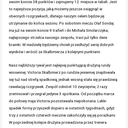
swoim koncie 38 punktów i zajmujemy 12. miejsce w tabeli. Jest
to najwyższa pozycja, jaką możemy jeszcze osiągnąć w
obecnych rozgrywkach, dlatego naszym celem będzie jej
utrzymanie do końca sezonu. Po sobotnim meczu Olaf Sondaj
ma już na swoim koncie 9 trafień i do Michała Smolarczyka,
najlepszego strzelca naszego zespołu, traci już tylko dwie
bramki. W niedzielę będziemy chcieli przedłużyć serię dobrych
wyników i wrócić ze Skalbmierza z kolejnymi punktami.
Nasz najbliższy rywal jest najlepiej punktującą drużyną rundy
wiosennej. Victoria Skalbmierz po rundzie jesiennej znajdowała
się tuż nad strefą spadkową, jednak wiosną stała się prawdziwą
rewelacją rozgrywek. Zespół odniósł 10 zwycięstw, 2 razy
zremisował i przegrał jedynie 3 spotkania. Od początku marca
do połowy maja Victoria pozostawała niepokonana. Lekki
spadek formy przyszedł dopiero w ostatnich tygodniach, gdyż
trzy z ostatnich czterech meczów zakończyły się jej porażkami.
W poprzedniej kolejce drużyna prowadzona przez trenera