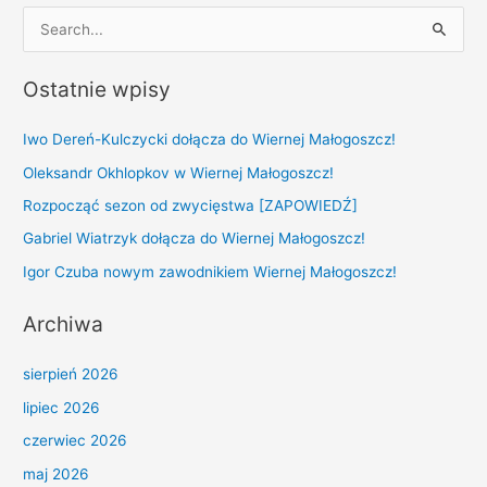
S
e
Ostatnie wpisy
a
r
Iwo Dereń-Kulczycki dołącza do Wiernej Małogoszcz!
c
Oleksandr Okhlopkov w Wiernej Małogoszcz!
h
Rozpocząć sezon od zwycięstwa [ZAPOWIEDŹ]
f
Gabriel Wiatrzyk dołącza do Wiernej Małogoszcz!
o
r
Igor Czuba nowym zawodnikiem Wiernej Małogoszcz!
:
Archiwa
sierpień 2026
lipiec 2026
czerwiec 2026
maj 2026