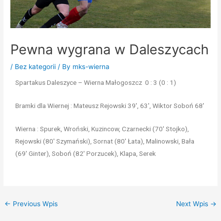
Pewna wygrana w Daleszycach
/
Bez kategorii
/ By
mks-wierna
Spartakus Daleszyce – Wierna Małogoszcz 0 : 3 (0 : 1)
Bramki dla Wiernej : Mateusz Rejowski 39′, 63′, Wiktor Soboń 68′
Wierna : Spurek, Wroński, Kuzincow, Czarnecki (70′ Stojko),
Rejowski (80′ Szymański), Sornat (80′ Łata), Malinowski, Bała
(69′ Ginter), Soboń (82′ Porzucek), Klapa, Serek
←
Previous Wpis
Next Wpis
→