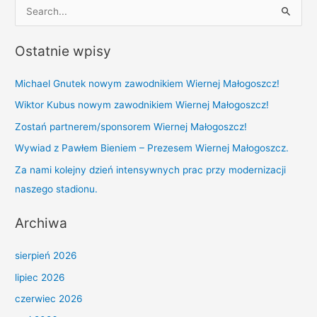
S
e
Ostatnie wpisy
a
r
Michael Gnutek nowym zawodnikiem Wiernej Małogoszcz!
c
Wiktor Kubus nowym zawodnikiem Wiernej Małogoszcz!
h
Zostań partnerem/sponsorem Wiernej Małogoszcz!
f
Wywiad z Pawłem Bieniem – Prezesem Wiernej Małogoszcz.
o
r
Za nami kolejny dzień intensywnych prac przy modernizacji
:
naszego stadionu.
Archiwa
sierpień 2026
lipiec 2026
czerwiec 2026