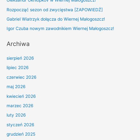
Oleksandr Okhlopkov w Wiernej Małogoszcz!
h
Rozpocząć sezon od zwycięstwa [ZAPOWIEDŹ]
f
Gabriel Wiatrzyk dołącza do Wiernej Małogoszcz!
o
r
Igor Czuba nowym zawodnikiem Wiernej Małogoszcz!
:
Archiwa
sierpień 2026
lipiec 2026
czerwiec 2026
maj 2026
kwiecień 2026
marzec 2026
luty 2026
styczeń 2026
grudzień 2025