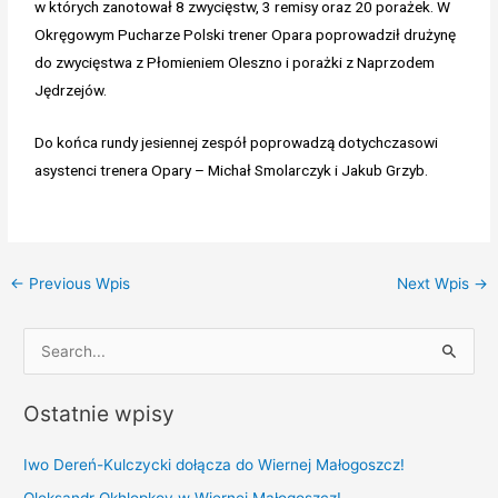
w których zanotował 8 zwycięstw, 3 remisy oraz 20 porażek. W
Okręgowym Pucharze Polski trener Opara poprowadził drużynę
do zwycięstwa z Płomieniem Oleszno i porażki z Naprzodem
Jędrzejów.
Do końca rundy jesiennej zespół poprowadzą dotychczasowi
asystenci trenera Opary – Michał Smolarczyk i Jakub Grzyb.
←
Previous Wpis
Next Wpis
→
S
e
Ostatnie wpisy
a
r
Iwo Dereń-Kulczycki dołącza do Wiernej Małogoszcz!
c