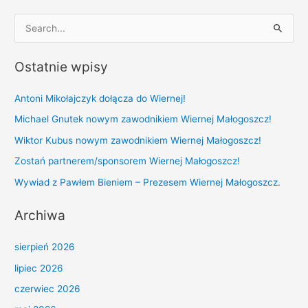
S
e
Ostatnie wpisy
a
r
Antoni Mikołajczyk dołącza do Wiernej!
c
Michael Gnutek nowym zawodnikiem Wiernej Małogoszcz!
h
Wiktor Kubus nowym zawodnikiem Wiernej Małogoszcz!
f
Zostań partnerem/sponsorem Wiernej Małogoszcz!
o
r
Wywiad z Pawłem Bieniem – Prezesem Wiernej Małogoszcz.
:
Archiwa
sierpień 2026
lipiec 2026
czerwiec 2026