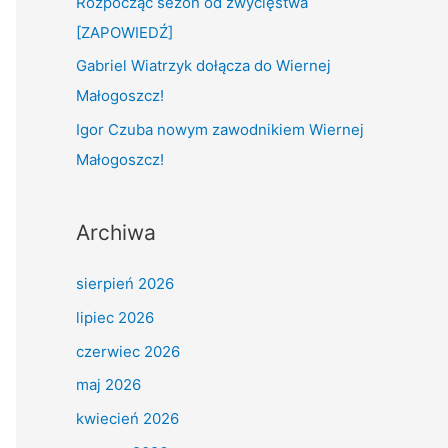
Rozpocząć sezon od zwycięstwa
:
[ZAPOWIEDŹ]
Gabriel Wiatrzyk dołącza do Wiernej
Małogoszcz!
Igor Czuba nowym zawodnikiem Wiernej
Małogoszcz!
Archiwa
sierpień 2026
lipiec 2026
czerwiec 2026
maj 2026
kwiecień 2026