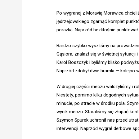
Po wygranej z Moravią Morawica chciel
jędrzejowskiego zgarnąć komplet punktó
porażką. Naprzód bezlitośnie punktował
Bardzo szybko wyszliśmy na prowadzenie
Gąsiora, znalazł się w świetnej sytuacji 
Karol Boszczyk i byliśmy blisko podwyżs
Naprzód zdobył dwie bramki — kolejno w 2
W drugiej części meczu walczyliśmy i r
Niestety, pomimo kilku dogodnych sytuacj
minucie, po stracie w środku pola, Szy
wynik meczu. Staraliśmy się złapać kont
Szymon Spurek uchronił nas przed utrat
interwencji. Naprzód wygrał derbowe spo