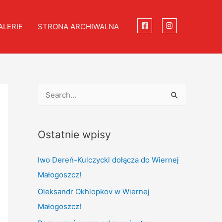
ALERIE
STRONA ARCHIWALNA
S
e
a
Ostatnie wpisy
r
c
Iwo Dereń-Kulczycki dołącza do Wiernej
h
Małogoszcz!
f
Oleksandr Okhlopkov w Wiernej
o
Małogoszcz!
r