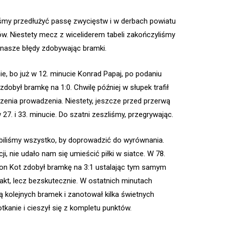
iśmy przedłużyć passę zwycięstw i w derbach powiatu
w. Niestety mecz z wiceliderem tabeli zakończyliśmy
 nasze błędy zdobywając bramki.
, bo już w 12. minucie Konrad Papaj, po podaniu
i zdobył bramkę na 1:0. Chwilę później w słupek trafił
zenia prowadzenia. Niestety, jeszcze przed przerwą
7. i 33. minucie. Do szatni zeszliśmy, przegrywając.
obiliśmy wszystko, by doprowadzić do wyrównania.
i, nie udało nam się umieścić piłki w siatce. W 78.
mon Kot zdobył bramkę na 3:1 ustalając tym samym
akt, lecz bezskutecznie. W ostatnich minutach
ą kolejnych bramek i zanotował kilka świetnych
tkanie i cieszył się z kompletu punktów.