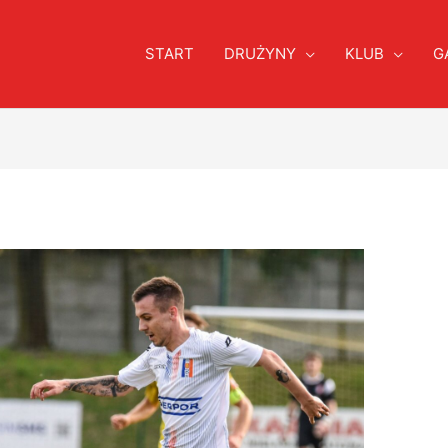
START
DRUŻYNY
KLUB
G