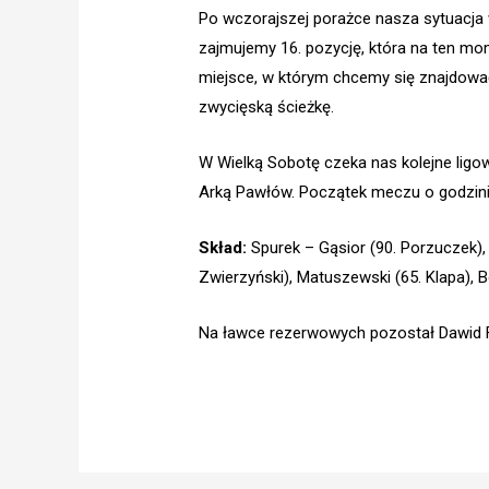
Po wczorajszej porażce nasza sytuacja w
zajmujemy 16. pozycję, która na ten mo
miejsce, w którym chcemy się znajdowa
zwycięską ścieżkę.
W Wielką Sobotę czeka nas kolejne ligo
Arką Pawłów. Początek meczu o godzini
Skład:
Spurek – Gąsior (90. Porzuczek), 
Zwierzyński), Matuszewski (65. Klapa), 
Na ławce rezerwowych pozostał Dawid Fr