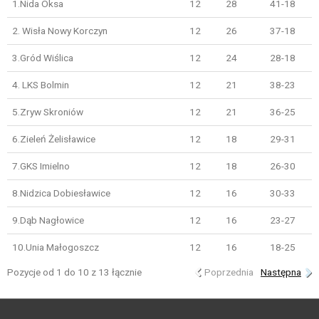
1.Nida Oksa
12
28
41-18
2. Wisła Nowy Korczyn
12
26
37-18
3.Gród Wiślica
12
24
28-18
4. LKS Bolmin
12
21
38-23
5.Zryw Skroniów
12
21
36-25
6.Zieleń Żelisławice
12
18
29-31
7.GKS Imielno
12
18
26-30
8.Nidzica Dobiesławice
12
16
30-33
9.Dąb Nagłowice
12
16
23-27
10.Unia Małogoszcz
12
16
18-25
Pozycje od 1 do 10 z 13 łącznie
Poprzednia
Następna