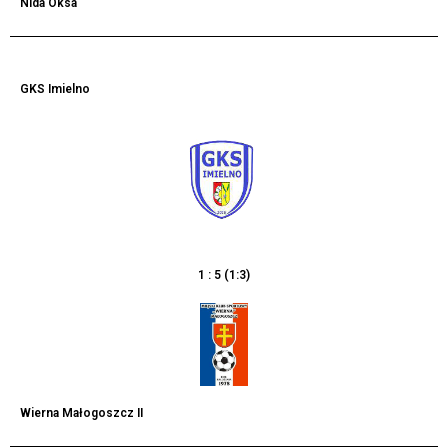
Nida Oksa
GKS Imielno
1 : 5 (1:3)
Wierna Małogoszcz II