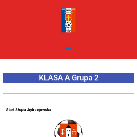
Skip
Main
to
content
Menu
KLASA A Grupa 2
Start Słupia Jędrzejowska